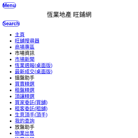
Menu
恆業地產 旺鋪網
Search
主頁
旺舖搜尋器
商場專區
市場資訊
市場新聞
恆業週報(桌面版)
最新成交(桌面版)
搵盤助手
買賣精選
租盤精選
頂讓精選
買家委託(買舖)
租客委託(租舖)
生意頂手(頂手)
我的查詢
放盤助手
物業出售