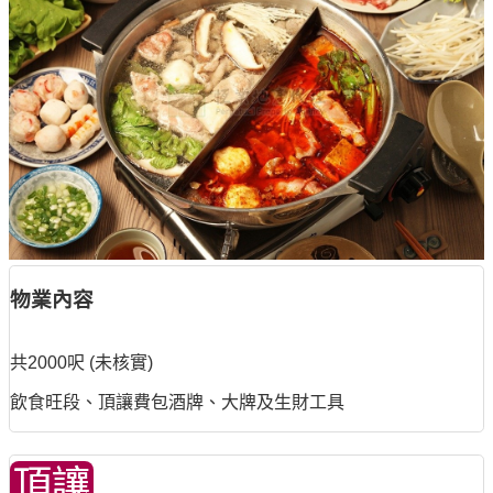
物業內容
共2000呎 (未核實)
飲食旺段、頂讓費包酒牌、大牌及生財工具
頂讓