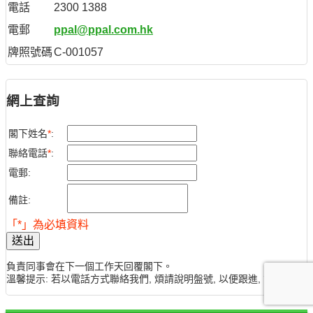
電話
2300 1388
電郵
ppal@ppal.com.hk
牌照號碼
C-001057
網上查詢
閣下姓名
*
:
聯絡電話
*
:
電郵:
備註:
「*」為必填資料
送出
負責同事會在下一個工作天回覆閣下。
溫馨提示: 若以電話方式聯絡我們, 煩請說明盤號, 以便跟進, 謝謝。