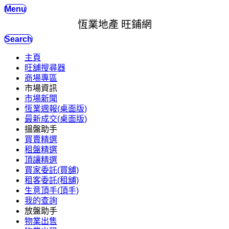
Menu
恆業地產 旺鋪網
Search
主頁
旺舖搜尋器
商場專區
市場資訊
市場新聞
恆業週報(桌面版)
最新成交(桌面版)
搵盤助手
買賣精選
租盤精選
頂讓精選
買家委託(買舖)
租客委託(租舖)
生意頂手(頂手)
我的查詢
放盤助手
物業出售