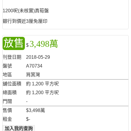
1200呎(未核實)真筍盤
銀行到價近3厘免厘印
放售
3,498萬
$
刊登日期
2018-05-29
盤號
A70734
地區
筲箕灣
舖位面積
約 1,200 平方呎
總面積
約 1,200 平方呎
門闊
-
售價
$3,498萬
租金
$-
加入我的查詢