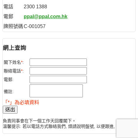
電話
2300 1388
電郵
ppal@ppal.com.hk
牌照號碼
C-001057
網上查詢
閣下姓名
*
:
聯絡電話
*
:
電郵:
備註:
「*」為必填資料
送出
負責同事會在下一個工作天回覆閣下。
溫馨提示: 若以電話方式聯絡我們, 煩請說明盤號, 以便跟進, 謝謝。