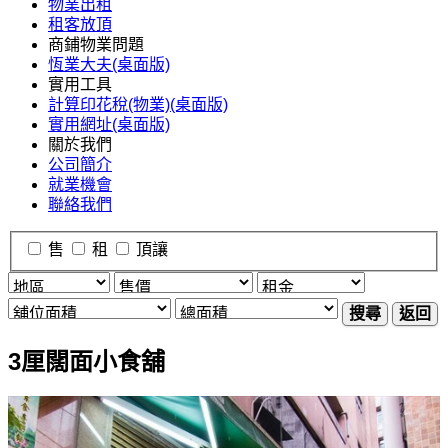
物業出租
租客放頂
商鋪物業問題
恆業大夫(桌面版)
實用工具
計算印花稅(物業)(桌面版)
實用網址(桌面版)
關於我們
公司簡介
就業機會
聯絡我們
售
租
頂讓
搜尋
返回
3厘闊面小食舖