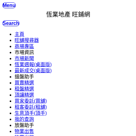
Menu
恆業地產 旺鋪網
Search
主頁
旺舖搜尋器
商場專區
市場資訊
市場新聞
恆業週報(桌面版)
最新成交(桌面版)
搵盤助手
買賣精選
租盤精選
頂讓精選
買家委託(買舖)
租客委託(租舖)
生意頂手(頂手)
我的查詢
放盤助手
物業出售