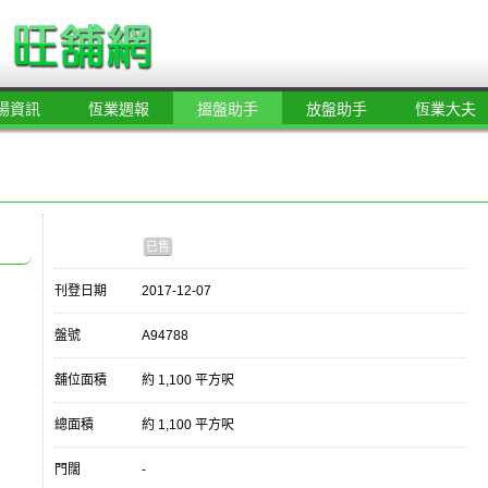
場資訊
恆業週報
搵盤助手
放盤助手
恆業大夫
已售
刊登日期
2017-12-07
盤號
A94788
舖位面積
約 1,100 平方呎
總面積
約 1,100 平方呎
門闊
-