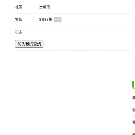
地區
土瓜灣
售價
3,988萬
已售
租金
-
加入我的查詢
電