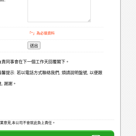
註:
「*」為必填資料
送出
負責同事會在下一個工作天回覆閣下。
溫馨提示: 若以電話方式聯絡我們, 煩請說明盤號, 以便跟
進, 謝謝。
業意見,本公司不會就此負上責任。