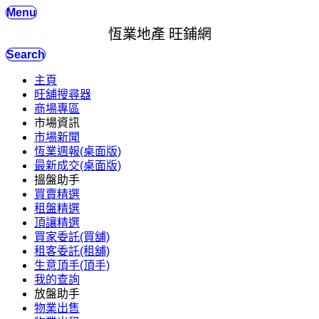
Menu
恆業地產 旺鋪網
Search
主頁
旺舖搜尋器
商場專區
市場資訊
市場新聞
恆業週報(桌面版)
最新成交(桌面版)
搵盤助手
買賣精選
租盤精選
頂讓精選
買家委託(買舖)
租客委託(租舖)
生意頂手(頂手)
我的查詢
放盤助手
物業出售