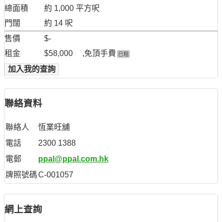
總面積
約 1,000 平方呎
門闊
約 14 呎
售價
$-
租金
$58,000
,免頂手費
已租
加入我的查詢
聯絡資料
聯絡人
恆業旺舖
電話
2300 1388
電郵
ppal@ppal.com.hk
牌照號碼
C-001057
網上查詢