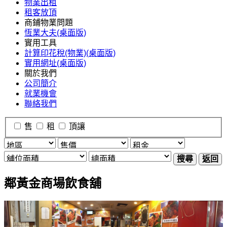
物業出租
租客放頂
商鋪物業問題
恆業大夫(桌面版)
實用工具
計算印花稅(物業)(桌面版)
實用網址(桌面版)
關於我們
公司簡介
就業機會
聯絡我們
售
租
頂讓
搜尋
返回
鄰黃金商場飲食舖