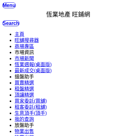
Menu
恆業地產 旺鋪網
Search
主頁
旺舖搜尋器
商場專區
市場資訊
市場新聞
恆業週報(桌面版)
最新成交(桌面版)
搵盤助手
買賣精選
租盤精選
頂讓精選
買家委託(買舖)
租客委託(租舖)
生意頂手(頂手)
我的查詢
放盤助手
物業出售