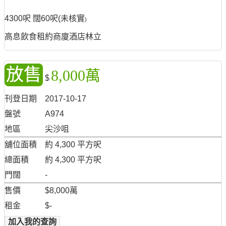
4300呎 闊60呎(未核實
)
高息飲食租約商廈酒店林立
放售
8,000萬
$
刊登日期
2017-10-17
盤號
A974
地區
尖沙咀
舖位面積
約 4,300 平方呎
總面積
約 4,300 平方呎
門闊
-
售價
$8,000萬
租金
$-
加入我的查詢