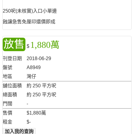
250呎(未核實)入口小單邊
蝕讓急售免厘印還價即成
放售
1,880萬
$
刊登日期
2018-06-29
盤號
A8949
地區
灣仔
舖位面積
約 250 平方呎
總面積
約 250 平方呎
門闊
-
售價
$1,880萬
租金
$-
加入我的查詢