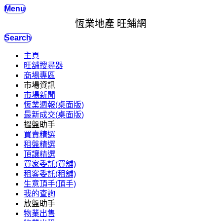
Menu
恆業地產 旺鋪網
Search
主頁
旺舖搜尋器
商場專區
市場資訊
市場新聞
恆業週報(桌面版)
最新成交(桌面版)
搵盤助手
買賣精選
租盤精選
頂讓精選
買家委託(買舖)
租客委託(租舖)
生意頂手(頂手)
我的查詢
放盤助手
物業出售