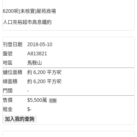
6200呎(未核實)屋苑商場
人口充裕超市高息鐵約
刊登日期
2018-05-10
盤號
A813821
地區
馬鞍山
舖位面積
約 6,200 平方呎
總面積
約 6,200 平方呎
門闊
-
售價
$5,500萬
已售
租金
$-
加入我的查詢