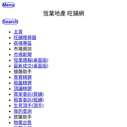
Menu
恆業地產 旺鋪網
Search
主頁
旺舖搜尋器
商場專區
市場資訊
市場新聞
恆業週報(桌面版)
最新成交(桌面版)
搵盤助手
買賣精選
租盤精選
頂讓精選
買家委託(買舖)
租客委託(租舖)
生意頂手(頂手)
我的查詢
放盤助手
物業出售