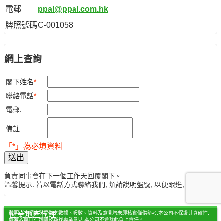
電郵
ppal@ppal.com.hk
牌照號碼
C-001058
網上查詢
閣下姓名
*
:
聯絡電話
*
:
電郵:
備註:
「*」為必填資料
送出
負責同事會在下一個工作天回覆閣下。
溫馨提示: 若以電話方式聯絡我們, 煩請說明盤號, 以便跟進, 謝謝。
聲明：本網站所提供之數據、呎數、資料及意見均未經核實僅供參考,本公司不保證其真確性,
恆業地產代理
參考人應自行判斷及尋找專業意見,本公司不會就此負上責任。