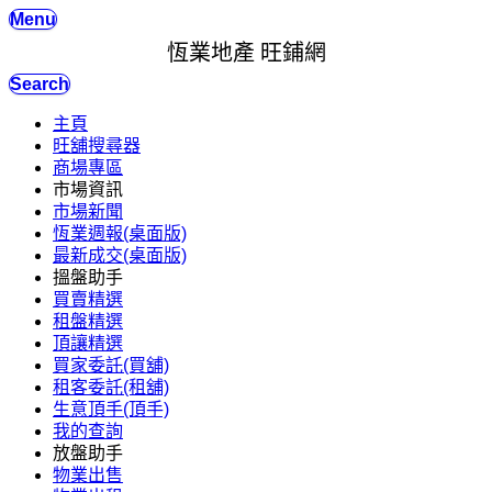
Menu
恆業地產 旺鋪網
Search
主頁
旺舖搜尋器
商場專區
市場資訊
市場新聞
恆業週報(桌面版)
最新成交(桌面版)
搵盤助手
買賣精選
租盤精選
頂讓精選
買家委託(買舖)
租客委託(租舖)
生意頂手(頂手)
我的查詢
放盤助手
物業出售