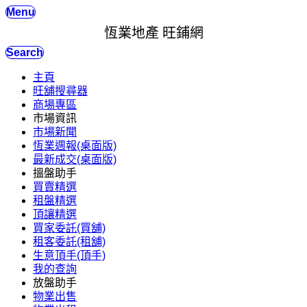
Menu
恆業地產 旺鋪網
Search
主頁
旺舖搜尋器
商場專區
市場資訊
市場新聞
恆業週報(桌面版)
最新成交(桌面版)
搵盤助手
買賣精選
租盤精選
頂讓精選
買家委託(買舖)
租客委託(租舖)
生意頂手(頂手)
我的查詢
放盤助手
物業出售