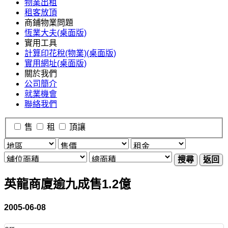
物業出租
租客放頂
商鋪物業問題
恆業大夫(桌面版)
實用工具
計算印花稅(物業)(桌面版)
實用網址(桌面版)
關於我們
公司簡介
就業機會
聯絡我們
售
租
頂讓
搜尋
返回
英龍商廈逾九成售1.2億
2005-06-08