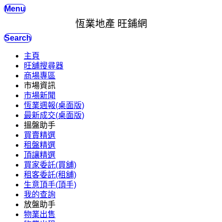
Menu
恆業地產 旺鋪網
Search
主頁
旺舖搜尋器
商場專區
市場資訊
市場新聞
恆業週報(桌面版)
最新成交(桌面版)
搵盤助手
買賣精選
租盤精選
頂讓精選
買家委託(買舖)
租客委託(租舖)
生意頂手(頂手)
我的查詢
放盤助手
物業出售