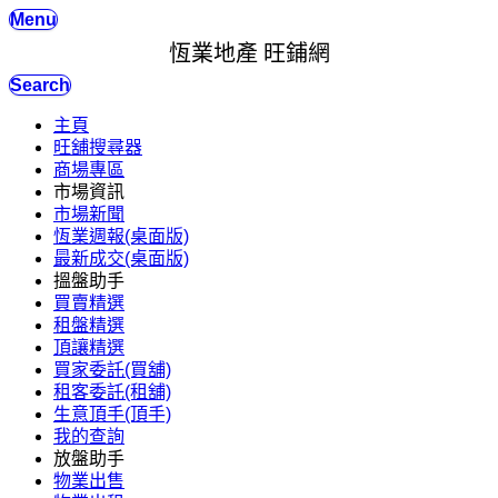
Menu
恆業地產 旺鋪網
Search
主頁
旺舖搜尋器
商場專區
市場資訊
市場新聞
恆業週報(桌面版)
最新成交(桌面版)
搵盤助手
買賣精選
租盤精選
頂讓精選
買家委託(買舖)
租客委託(租舖)
生意頂手(頂手)
我的查詢
放盤助手
物業出售