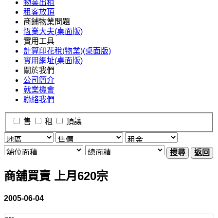
物業出租
租客放頂
商鋪物業問題
恆業大夫(桌面版)
實用工具
計算印花稅(物業)(桌面版)
實用網址(桌面版)
關於我們
公司簡介
就業機會
聯絡我們
售
租
頂讓
搜尋
返回
商舖買賣 上月620宗
2005-06-04