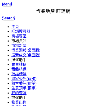
Menu
恆業地產 旺鋪網
Search
主頁
旺舖搜尋器
商場專區
市場資訊
市場新聞
恆業週報(桌面版)
最新成交(桌面版)
搵盤助手
買賣精選
租盤精選
頂讓精選
買家委託(買舖)
租客委託(租舖)
生意頂手(頂手)
我的查詢
放盤助手
物業出售