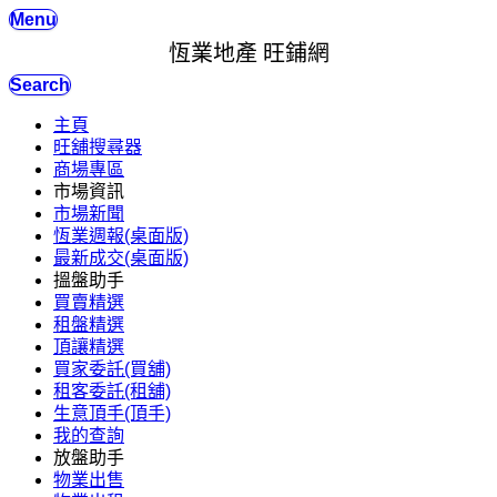
Menu
恆業地產 旺鋪網
Search
主頁
旺舖搜尋器
商場專區
市場資訊
市場新聞
恆業週報(桌面版)
最新成交(桌面版)
搵盤助手
買賣精選
租盤精選
頂讓精選
買家委託(買舖)
租客委託(租舖)
生意頂手(頂手)
我的查詢
放盤助手
物業出售