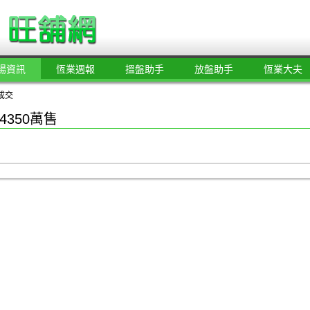
場資訊
恆業週報
搵盤助手
放盤助手
恆業大夫
成交
350萬售