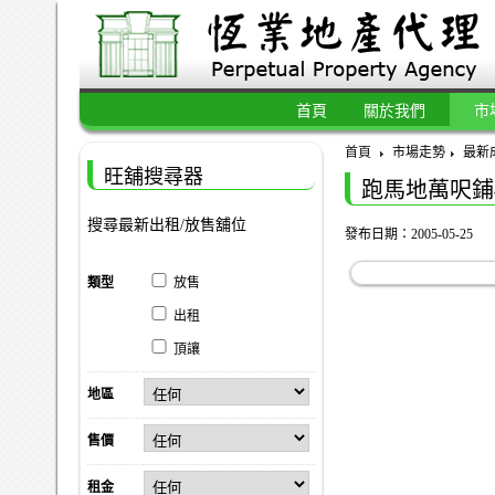
首頁
關於我們
市
首頁
市場走勢
最新
旺舖搜尋器
跑馬地萬呎鋪4
搜尋最新出租/放售舖位
發布日期：2005-05-25
類型
放售
出租
頂讓
地區
售價
租金