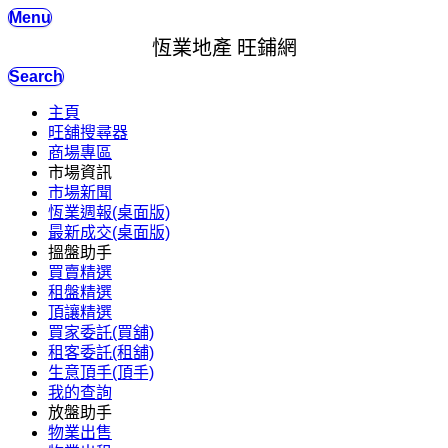
Menu
恆業地產 旺鋪網
Search
主頁
旺舖搜尋器
商場專區
市場資訊
市場新聞
恆業週報(桌面版)
最新成交(桌面版)
搵盤助手
買賣精選
租盤精選
頂讓精選
買家委託(買舖)
租客委託(租舖)
生意頂手(頂手)
我的查詢
放盤助手
物業出售