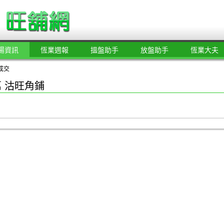
場資訊
恆業週報
搵盤助手
放盤助手
恆業大夫
成交
萬 沽旺角鋪