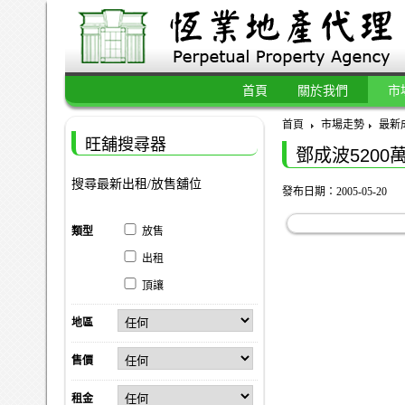
首頁
關於我們
市
首頁
市場走勢
最新
旺舖搜尋器
鄧成波5200
搜尋最新出租/放售舖位
發布日期：2005-05-20
類型
放售
出租
頂讓
地區
售價
租金