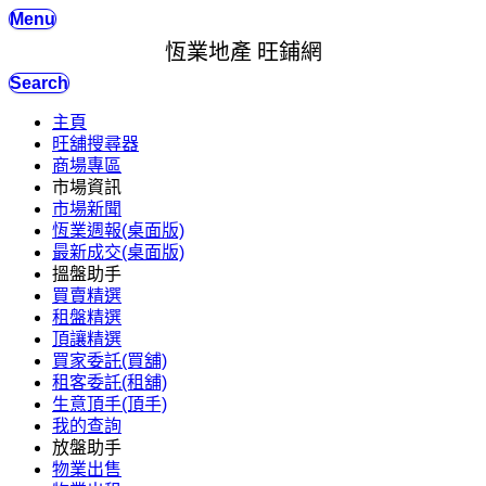
Menu
恆業地產 旺鋪網
Search
主頁
旺舖搜尋器
商場專區
市場資訊
市場新聞
恆業週報(桌面版)
最新成交(桌面版)
搵盤助手
買賣精選
租盤精選
頂讓精選
買家委託(買舖)
租客委託(租舖)
生意頂手(頂手)
我的查詢
放盤助手
物業出售