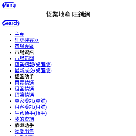
Menu
恆業地產 旺鋪網
Search
主頁
旺舖搜尋器
商場專區
市場資訊
市場新聞
恆業週報(桌面版)
最新成交(桌面版)
搵盤助手
買賣精選
租盤精選
頂讓精選
買家委託(買舖)
租客委託(租舖)
生意頂手(頂手)
我的查詢
放盤助手
物業出售