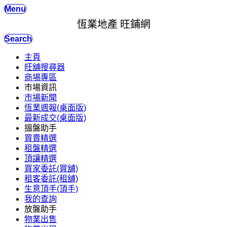
Menu
恆業地產 旺鋪網
Search
主頁
旺舖搜尋器
商場專區
市場資訊
市場新聞
恆業週報(桌面版)
最新成交(桌面版)
搵盤助手
買賣精選
租盤精選
頂讓精選
買家委託(買舖)
租客委託(租舖)
生意頂手(頂手)
我的查詢
放盤助手
物業出售