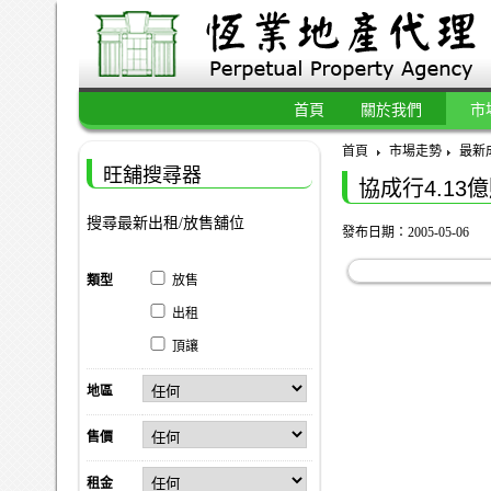
首頁
關於我們
市
首頁
市場走勢
最新
旺舖搜尋器
協成行4.13
搜尋最新出租/放售舖位
發布日期：2005-05-06
類型
放售
出租
頂讓
地區
售價
租金