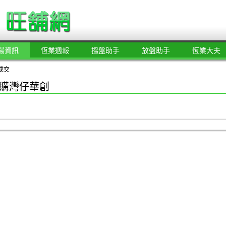
場資訊
恆業週報
搵盤助手
放盤助手
恆業大夫
成交
億購灣仔華創