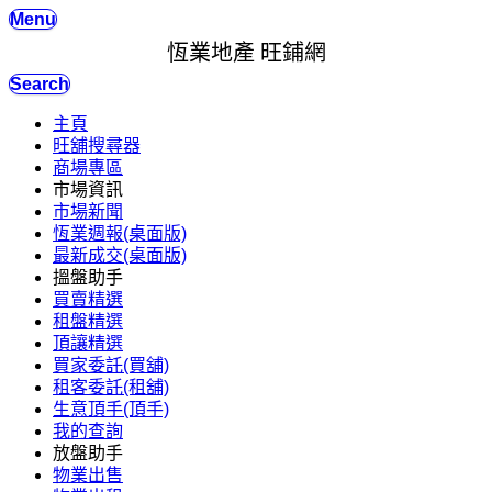
Menu
恆業地產 旺鋪網
Search
主頁
旺舖搜尋器
商場專區
市場資訊
市場新聞
恆業週報(桌面版)
最新成交(桌面版)
搵盤助手
買賣精選
租盤精選
頂讓精選
買家委託(買舖)
租客委託(租舖)
生意頂手(頂手)
我的查詢
放盤助手
物業出售