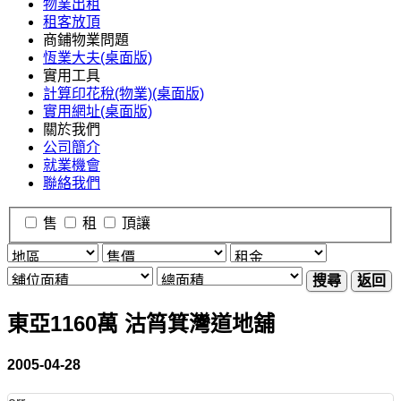
物業出租
租客放頂
商鋪物業問題
恆業大夫(桌面版)
實用工具
計算印花稅(物業)(桌面版)
實用網址(桌面版)
關於我們
公司簡介
就業機會
聯絡我們
售
租
頂讓
搜尋
返回
東亞1160萬 沽筲箕灣道地舖
2005-04-28