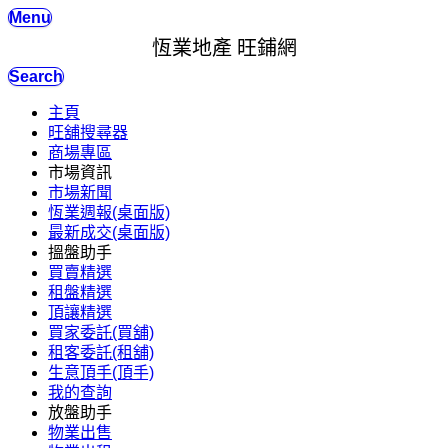
Menu
恆業地產 旺鋪網
Search
主頁
旺舖搜尋器
商場專區
市場資訊
市場新聞
恆業週報(桌面版)
最新成交(桌面版)
搵盤助手
買賣精選
租盤精選
頂讓精選
買家委託(買舖)
租客委託(租舖)
生意頂手(頂手)
我的查詢
放盤助手
物業出售