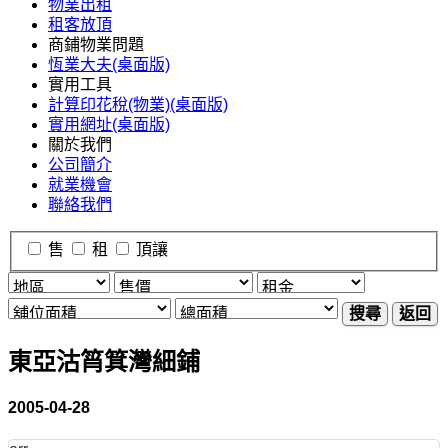
物業出租
租客放頂
商鋪物業問題
恆業大夫(桌面版)
實用工具
計算印花稅(物業)(桌面版)
實用網址(桌面版)
關於我們
公司簡介
就業機會
聯絡我們
售
租
頂讓
搜尋
返回
東亞沽筲箕灣細鋪
2005-04-28