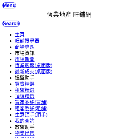
Menu
恆業地產 旺鋪網
Search
主頁
旺舖搜尋器
商場專區
市場資訊
市場新聞
恆業週報(桌面版)
最新成交(桌面版)
搵盤助手
買賣精選
租盤精選
頂讓精選
買家委託(買舖)
租客委託(租舖)
生意頂手(頂手)
我的查詢
放盤助手
物業出售