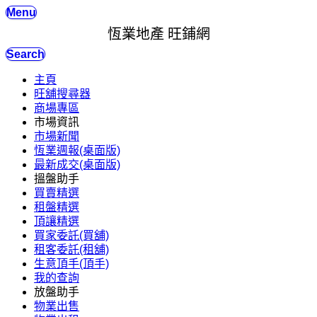
Menu
恆業地產 旺鋪網
Search
主頁
旺舖搜尋器
商場專區
市場資訊
市場新聞
恆業週報(桌面版)
最新成交(桌面版)
搵盤助手
買賣精選
租盤精選
頂讓精選
買家委託(買舖)
租客委託(租舖)
生意頂手(頂手)
我的查詢
放盤助手
物業出售