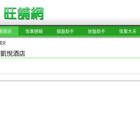
場資訊
恆業週報
搵盤助手
放盤助手
恆業大夫
成交
購凱悅酒店