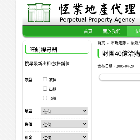
首頁
關於我們
市
首頁
市場走勢
最新
旺舖搜尋器
財團40億洽
搜尋最新出租/放售舖位
發布日期：2005-04-20
類型
放售
出租
頂讓
地區
售價
租金