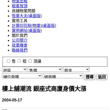
物業出租
租客放頂
商鋪物業問題
恆業大夫(桌面版)
實用工具
計算印花稅(物業)(桌面版)
實用網址(桌面版)
關於我們
公司簡介
就業機會
聯絡我們
售
租
頂讓
搜尋
返回
樓上舖潮流 銀座式商廈身價大漲
2004-05-17