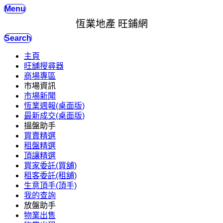
Menu
恆業地產 旺鋪網
Search
主頁
旺舖搜尋器
商場專區
市場資訊
市場新聞
恆業週報(桌面版)
最新成交(桌面版)
搵盤助手
買賣精選
租盤精選
頂讓精選
買家委託(買舖)
租客委託(租舖)
生意頂手(頂手)
我的查詢
放盤助手
物業出售