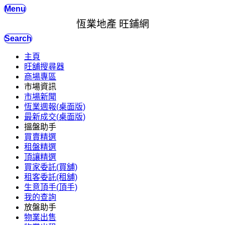
Menu
恆業地產 旺鋪網
Search
主頁
旺舖搜尋器
商場專區
市場資訊
市場新聞
恆業週報(桌面版)
最新成交(桌面版)
搵盤助手
買賣精選
租盤精選
頂讓精選
買家委託(買舖)
租客委託(租舖)
生意頂手(頂手)
我的查詢
放盤助手
物業出售