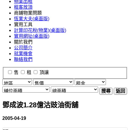
物業出租
租客放頂
商鋪物業問題
恆業大夫(桌面版)
實用工具
計算印花稅(物業)(桌面版)
實用網址(桌面版)
關於我們
公司簡介
就業機會
聯絡我們
售
租
頂讓
搜尋
返回
鄧成波1.28億沽豉油街舖
2005-04-19