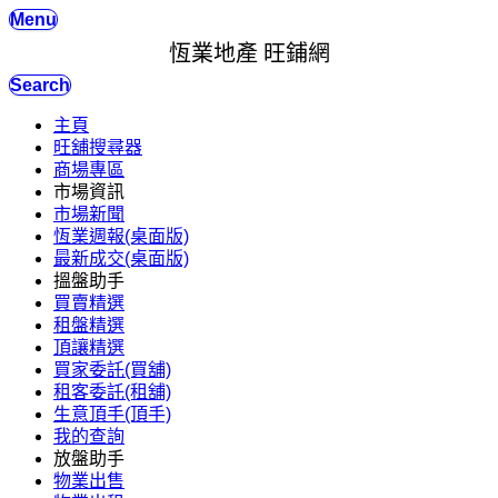
Menu
恆業地產 旺鋪網
Search
主頁
旺舖搜尋器
商場專區
市場資訊
市場新聞
恆業週報(桌面版)
最新成交(桌面版)
搵盤助手
買賣精選
租盤精選
頂讓精選
買家委託(買舖)
租客委託(租舖)
生意頂手(頂手)
我的查詢
放盤助手
物業出售