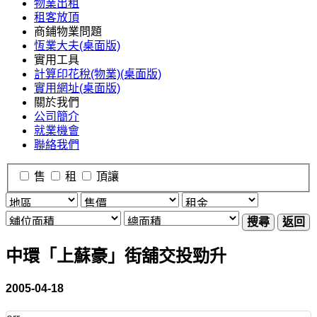
物業出租
租客放頂
商鋪物業問題
恆業大夫(桌面版)
實用工具
計算印花稅(物業)(桌面版)
實用網址(桌面版)
關於我們
公司簡介
就業機會
聯絡我們
售
租
頂讓
搜尋
返回
中環「上蘇豪」街舖交投勁升
2005-04-18