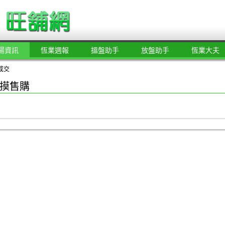
場資訊
恆業週報
搵盤助手
放盤助手
恆業大夫
成交
摸售購