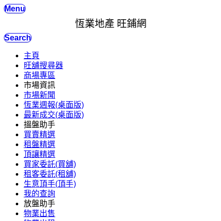
Menu
恆業地產 旺鋪網
Search
主頁
旺舖搜尋器
商場專區
市場資訊
市場新聞
恆業週報(桌面版)
最新成交(桌面版)
搵盤助手
買賣精選
租盤精選
頂讓精選
買家委託(買舖)
租客委託(租舖)
生意頂手(頂手)
我的查詢
放盤助手
物業出售