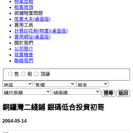
物業出租
租客放頂
商鋪物業問題
恆業大夫(桌面版)
實用工具
計算印花稅(物業)(桌面版)
實用網址(桌面版)
關於我們
公司簡介
就業機會
聯絡我們
售
租
頂讓
搜尋
返回
銅鑼灣二綫鋪 銀碼低合投資初哥
2004-05-14