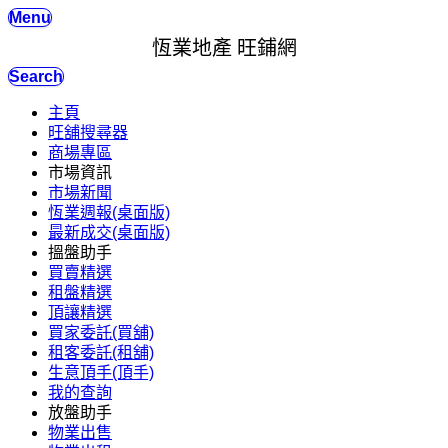
Menu
恆業地產 旺鋪網
Search
主頁
旺舖搜尋器
商場專區
市場資訊
市場新聞
恆業週報(桌面版)
最新成交(桌面版)
搵盤助手
買賣精選
租盤精選
頂讓精選
買家委託(買舖)
租客委託(租舖)
生意頂手(頂手)
我的查詢
放盤助手
物業出售