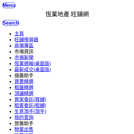
Menu
恆業地產 旺鋪網
Search
主頁
旺舖搜尋器
商場專區
市場資訊
市場新聞
恆業週報(桌面版)
最新成交(桌面版)
搵盤助手
買賣精選
租盤精選
頂讓精選
買家委託(買舖)
租客委託(租舖)
生意頂手(頂手)
我的查詢
放盤助手
物業出售