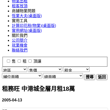
物業出租
租客放頂
商鋪物業問題
恆業大夫(桌面版)
實用工具
計算印花稅(物業)(桌面版)
實用網址(桌面版)
關於我們
公司簡介
就業機會
聯絡我們
售
租
頂讓
搜尋
返回
租務旺 中港城全層月租18萬
2005-04-13