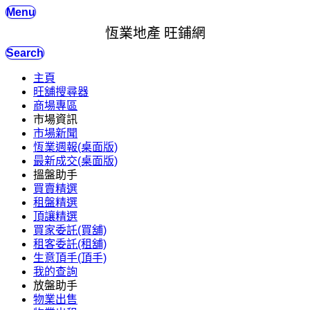
Menu
恆業地產 旺鋪網
Search
主頁
旺舖搜尋器
商場專區
市場資訊
市場新聞
恆業週報(桌面版)
最新成交(桌面版)
搵盤助手
買賣精選
租盤精選
頂讓精選
買家委託(買舖)
租客委託(租舖)
生意頂手(頂手)
我的查詢
放盤助手
物業出售