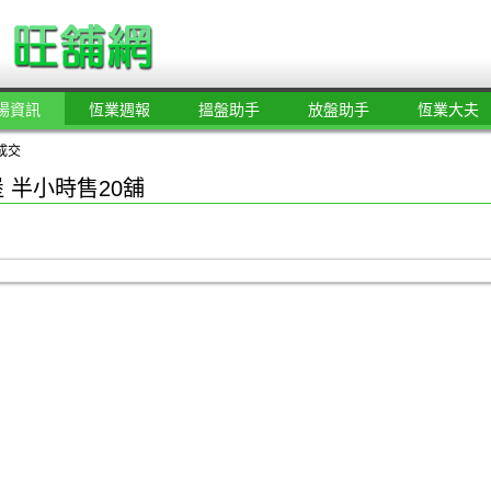
場資訊
恆業週報
搵盤助手
放盤助手
恆業大夫
成交
堡 半小時售20舖