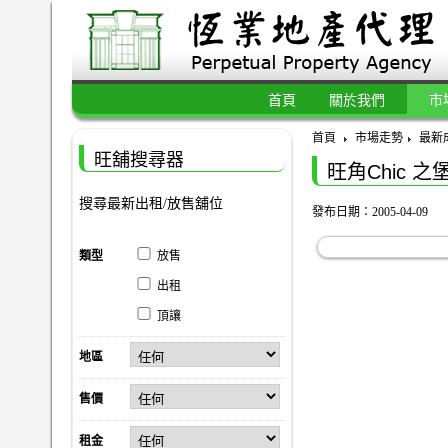
首頁
關於我們
市
首頁
市場走勢
最新
旺舖搜尋器
旺角Chic 之
搜尋最新出租/放售舖位
發布日期：2005-04-09
類型
放售
出租
頂讓
地區
售價
租金