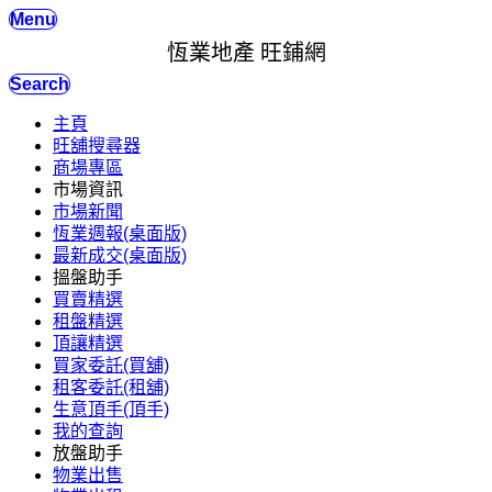
Menu
恆業地產 旺鋪網
Search
主頁
旺舖搜尋器
商場專區
市場資訊
市場新聞
恆業週報(桌面版)
最新成交(桌面版)
搵盤助手
買賣精選
租盤精選
頂讓精選
買家委託(買舖)
租客委託(租舖)
生意頂手(頂手)
我的查詢
放盤助手
物業出售