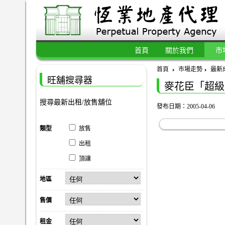
首頁
關於我們
市
首頁
市場走勢
最新
旺舖搜尋器
麥花臣「超級
搜尋最新出租/放售舖位
發布日期：2005-04-06
類型
放售
出租
頂讓
地區
售價
租金