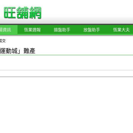
場資訊
恆業週報
搵盤助手
放盤助手
恆業大夫
成交
運動城」難產