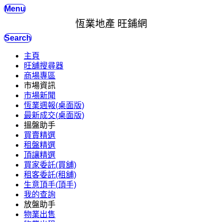
Menu
恆業地產 旺鋪網
Search
主頁
旺舖搜尋器
商場專區
市場資訊
市場新聞
恆業週報(桌面版)
最新成交(桌面版)
搵盤助手
買賣精選
租盤精選
頂讓精選
買家委託(買舖)
租客委託(租舖)
生意頂手(頂手)
我的查詢
放盤助手
物業出售