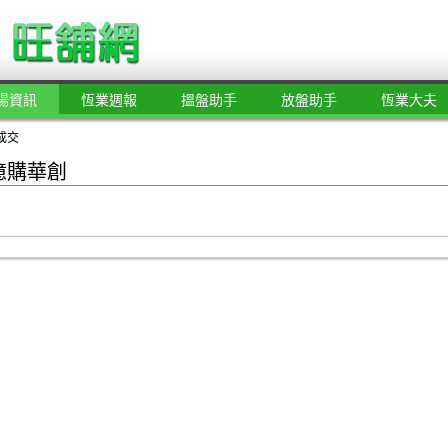
場資訊
恆業週報
搵盤助手
放盤助手
恆業大夫
成交
億購華創