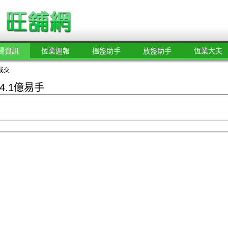
場資訊
恆業週報
搵盤助手
放盤助手
恆業大夫
成交
4.1億易手