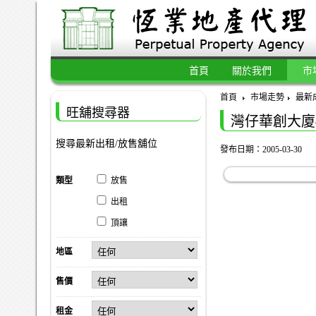
首頁
關於我們
市
首頁
市場走勢
最新
旺舖搜尋器
灣仔華創大廈
搜尋最新出租/放售舖位
發布日期：2005-03-30
類型
放售
出租
頂讓
地區
售價
租金