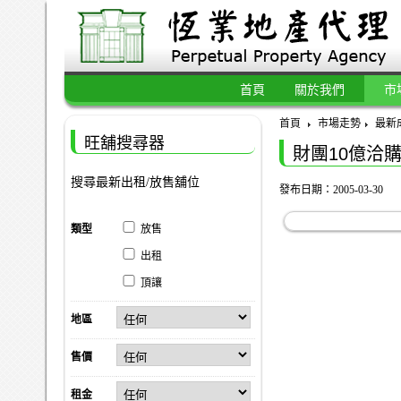
首頁
關於我們
市
首頁
市場走勢
最新
旺舖搜尋器
財團10億洽
搜尋最新出租/放售舖位
發布日期：2005-03-30
類型
放售
出租
頂讓
地區
售價
租金