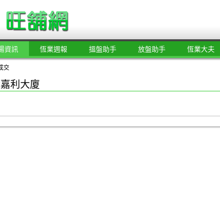
場資訊
恆業週報
搵盤助手
放盤助手
恆業大夫
成交
購嘉利大廈