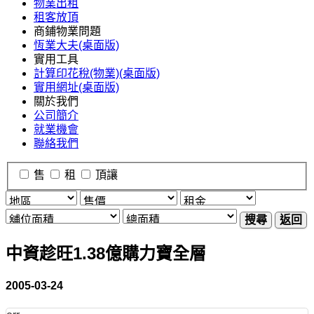
物業出租
租客放頂
商鋪物業問題
恆業大夫(桌面版)
實用工具
計算印花稅(物業)(桌面版)
實用網址(桌面版)
關於我們
公司簡介
就業機會
聯絡我們
售
租
頂讓
搜尋
返回
中資趁旺1.38億購力寶全層
2005-03-24