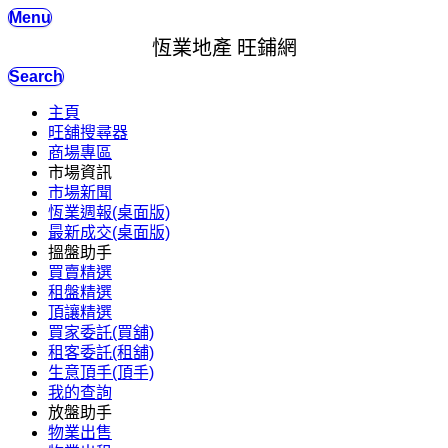
Menu
恆業地產 旺鋪網
Search
主頁
旺舖搜尋器
商場專區
市場資訊
市場新聞
恆業週報(桌面版)
最新成交(桌面版)
搵盤助手
買賣精選
租盤精選
頂讓精選
買家委託(買舖)
租客委託(租舖)
生意頂手(頂手)
我的查詢
放盤助手
物業出售