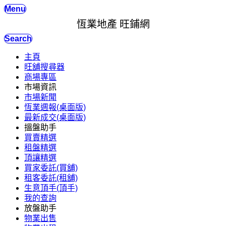
Menu
恆業地產 旺鋪網
Search
主頁
旺舖搜尋器
商場專區
市場資訊
市場新聞
恆業週報(桌面版)
最新成交(桌面版)
搵盤助手
買賣精選
租盤精選
頂讓精選
買家委託(買舖)
租客委託(租舖)
生意頂手(頂手)
我的查詢
放盤助手
物業出售