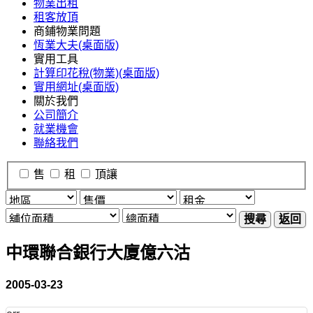
物業出租
租客放頂
商鋪物業問題
恆業大夫(桌面版)
實用工具
計算印花稅(物業)(桌面版)
實用網址(桌面版)
關於我們
公司簡介
就業機會
聯絡我們
售
租
頂讓
搜尋
返回
中環聯合銀行大廈億六沽
2005-03-23