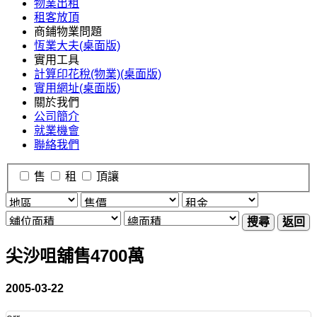
物業出租
租客放頂
商鋪物業問題
恆業大夫(桌面版)
實用工具
計算印花稅(物業)(桌面版)
實用網址(桌面版)
關於我們
公司簡介
就業機會
聯絡我們
售
租
頂讓
搜尋
返回
尖沙咀舖售4700萬
2005-03-22