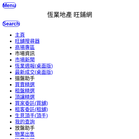
Menu
恆業地產 旺鋪網
Search
主頁
旺舖搜尋器
商場專區
市場資訊
市場新聞
恆業週報(桌面版)
最新成交(桌面版)
搵盤助手
買賣精選
租盤精選
頂讓精選
買家委託(買舖)
租客委託(租舖)
生意頂手(頂手)
我的查詢
放盤助手
物業出售