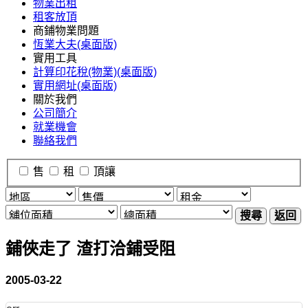
物業出租
租客放頂
商鋪物業問題
恆業大夫(桌面版)
實用工具
計算印花稅(物業)(桌面版)
實用網址(桌面版)
關於我們
公司簡介
就業機會
聯絡我們
售
租
頂讓
搜尋
返回
鋪俠走了 渣打洽鋪受阻
2005-03-22