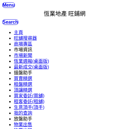
Menu
恆業地產 旺鋪網
Search
主頁
旺舖搜尋器
商場專區
市場資訊
市場新聞
恆業週報(桌面版)
最新成交(桌面版)
搵盤助手
買賣精選
租盤精選
頂讓精選
買家委託(買舖)
租客委託(租舖)
生意頂手(頂手)
我的查詢
放盤助手
物業出售