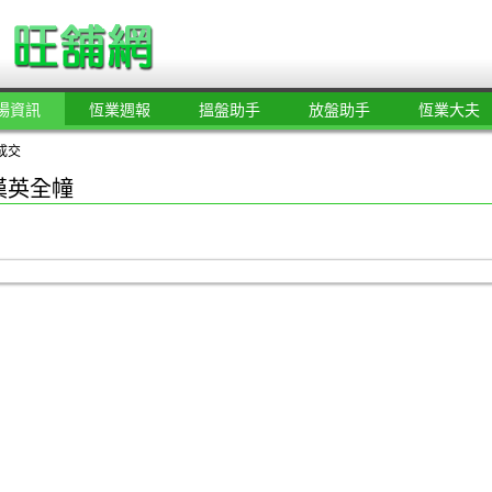
場資訊
恆業週報
搵盤助手
放盤助手
恆業大夫
成交
漢英全幢