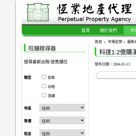
首頁
關於我們
市
首頁
市場走勢
最新
旺舖搜尋器
科達1.2億購
搜尋最新出租/放售舖位
發布日期：2004-05-13
類型
放售
出租
頂讓
地區
售價
租金