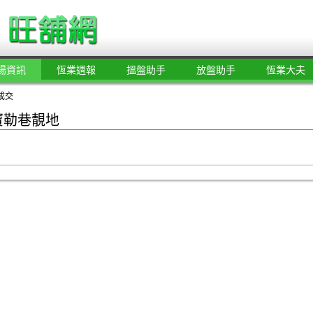
場資訊
恆業週報
搵盤助手
放盤助手
恆業大夫
成交
寶勒巷靚地