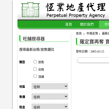
首頁
關於我們
市
首頁
市場走勢
最新
旺舖搜尋器
羅定寶再奪 
搜尋最新出租/放售舖位
發布日期：2005-03-15
類型
放售
出租
頂讓
地區
售價
租金