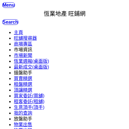
Menu
恆業地產 旺鋪網
Search
主頁
旺舖搜尋器
商場專區
市場資訊
市場新聞
恆業週報(桌面版)
最新成交(桌面版)
搵盤助手
買賣精選
租盤精選
頂讓精選
買家委託(買舖)
租客委託(租舖)
生意頂手(頂手)
我的查詢
放盤助手
物業出售