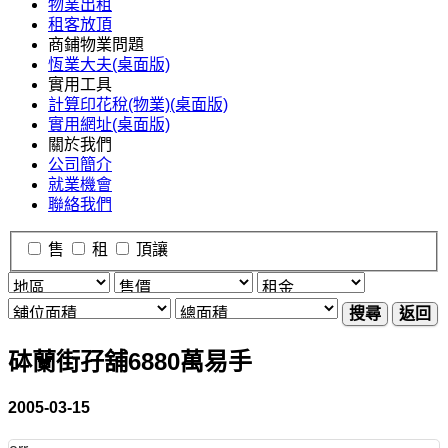
物業出租
租客放頂
商鋪物業問題
恆業大夫(桌面版)
實用工具
計算印花稅(物業)(桌面版)
實用網址(桌面版)
關於我們
公司簡介
就業機會
聯絡我們
售
租
頂讓
搜尋
返回
砵蘭街孖舖6880萬易手
2005-03-15