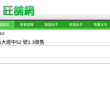
場資訊
恆業週報
搵盤助手
放盤助手
恆業大夫
成交
大道中52 號1.3億售