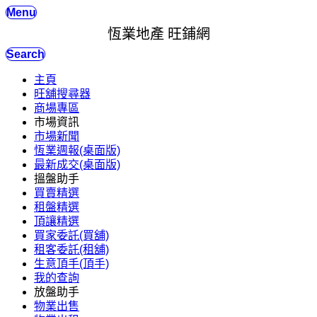
Menu
恆業地產 旺鋪網
Search
主頁
旺舖搜尋器
商場專區
市場資訊
市場新聞
恆業週報(桌面版)
最新成交(桌面版)
搵盤助手
買賣精選
租盤精選
頂讓精選
買家委託(買舖)
租客委託(租舖)
生意頂手(頂手)
我的查詢
放盤助手
物業出售